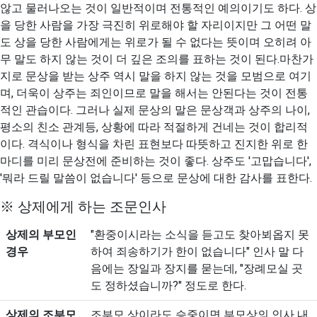
않고 물러나오는 것이 일반적이며 전통적인 예의이기도 하다. 상
을 당한 사람을 가장 극진히 위로해야 할 자리이지만 그 어떤 말
도 상을 당한 사람에게는 위로가 될 수 없다는 뜻이며 오히려 아
무 말도 하지 않는 것이 더 깊은 조의를 표하는 것이 된다.마찬가
지로 문상을 받는 상주 역시 말을 하지 않는 것을 모범으로 여기
며, 더욱이 상주는 죄인이므로 말을 해서는 안된다는 것이 전통
적인 관습이다. 그러나 실제 문상의 말은 문상객과 상주의 나이,
평소의 친소 관계등, 상황에 따라 적절하게 건네는 것이 합리적
이다. 격식이나 형식을 차린 표현보다 따뜻하고 진지한 위로 한
마디를 미리 문상전에 준비하는 것이 좋다. 상주도 '고맙습니다',
'뭐라 드릴 말씀이 없습니다' 등으로 문상에 대한 감사를 표한다.
※ 상제에게 하는 조문인사
상제의 부모인
"환중이시라는 소식을 듣고도 찾아뵈옵지 못
경우
하여 죄송하기가 한이 없습니다" 인사 말 다
음에는 장일과 장지를 묻는데, "장례모실 곳
도 정하셨습니까?" 정도로 한다.
상제의 조부모
조부모 상이라도 승중이면 부모상의 인사 내