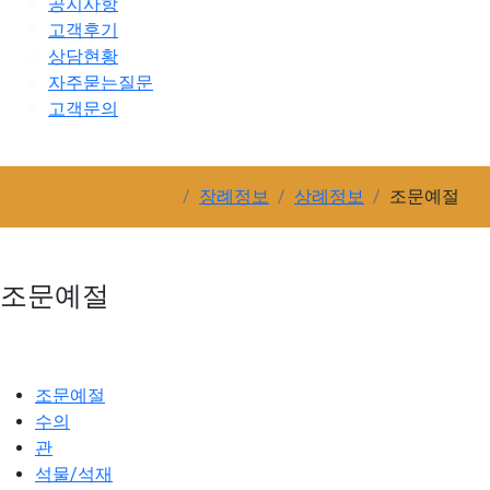
공지사항
고객후기
상담현황
자주묻는질문
고객문의
장례정보
상례정보
조문예절
조문예절
조문예절
수의
관
석물/석재