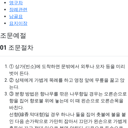
영구차
장례관련
납골묘
묘지이장
조문예절
01
조문절차
①
상가(빈소)에 도착하면 문밖에서 외투나 모자 등을 미리
벗어 든다.
②
상제에게 가볍게 목례를 하고 영정 앞에 무릎을 꿇고 앉
는다.
③
분향 방법은 향나무를 깎은 나무향일 경우는 오른손으로
향을 집어 향로불 위에 놓는데 이 때 왼손으로 오른손목을
바친다.
선향(線香.막대향)일 경우 하나나 둘을 집어 촛불에 불을 붙
인 다음 손가락으로 가만히 잡아서 끄던가 왼손으로 가볍게