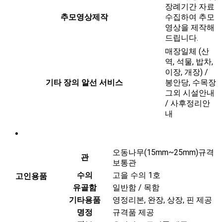
장례기간 자료
추모영상제작
수집하여 추모
영상을 제작해
드립니다.
매장일체 (산
역, 석물, 밥차,
이장, 개장) /
기타 장의 알선 서비스
봉안당, 수목장
그외 시설안내
/ 사후정리안
내
오동나무(15mm~25mm)규격
관
보통관
수의
고을 수의 1호
고인용품
유골함
일반함 / 목함
기타용품
영정리본, 완장, 상장, 핀 제공
명정
규격품 제공