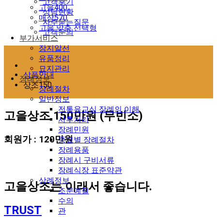
고객후기
고을400
상담현황
매장570
자주묻는질문
고을 맞춤 선택형
고객문의
부가서비스
장지알선
유품정리
묘지관리
상품안내
장례정보
상조150
장례절차
일반정보
전통유교식 장례의 이해
고을상조 150만원 (무빈소)
사후처리
장례민원
회원가 : 120만원
종교별 장례절차
장례용품
장례시 구비서류
장례식장 표준약관
상례정보
고을상조는 이래서
좋습니다.
조문예절
수의
TRUST
관