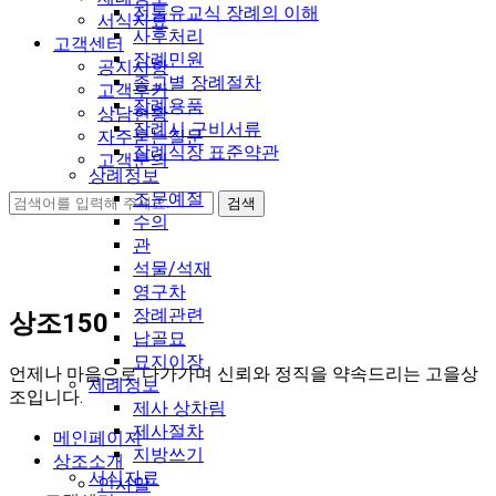
전통유교식 장례의 이해
서식자료
사후처리
고객센터
장례민원
공지사항
종교별 장례절차
고객후기
장례용품
상담현황
장례시 구비서류
자주묻는질문
장례식장 표준약관
고객문의
상례정보
조문예절
수의
관
석물/석재
영구차
장례관련
상조150
납골묘
묘지이장
언제나 마음으로 다가가며 신뢰와 정직을 약속드리는 고을상
제례정보
조입니다.
제사 상차림
제사절차
메인페이지
지방쓰기
상조소개
서식자료
인사말