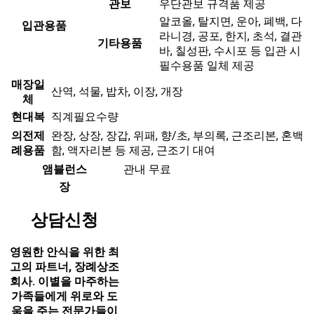
관보
우단관보 규격품 제공
알코올, 탈지면, 운아, 폐백, 다
입관용품
라니경, 공포, 한지, 초석, 결관
기타용품
바, 칠성판, 수시포 등 입관 시
필수용품 일체 제공
매장일
산역, 석물, 밥차, 이장, 개장
체
현대복
직계필요수량
의전제
완장, 상장, 장갑, 위패, 향/초, 부의록, 근조리본, 혼백
례용품
함, 액자리본 등 제공, 근조기 대여
앰블런스
관내 무료
장
상담신청
영원한 안식을 위한 최
고의 파트너, 장례상조
회사. 이별을 마주하는
가족들에게 위로와 도
움을 주는 전문가들이