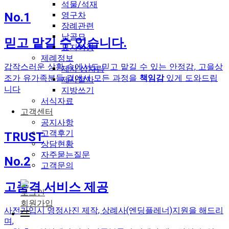
석물/석재
영구차
No.1
장례관련
납골묘
믿고 맡길 수 있습니다.
묘지이장
제례정보
갑작스러운 상황 속에서도 믿고 맡길 수 있는 안정감, 고을상
제사 상차림
조가 유가족분들 곁에서 모든 과정을
책임감
있게 도와드립
제사절차
니다
지방쓰기
서식자료
고객센터
공지사항
고객후기
TRUST
상담현황
자주묻는질문
No.2
고객문의
고품격 서비스 제공
로그인
회원가입
사전가입시 영정사진 제작, 상례사(엔딩플레너)지원을 해드리
며,