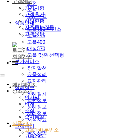
고객센터
비전
공지사항
조직
고객후기
오시는길
상담현황
상품안내
자주묻는질문
고을150 무빈소
고객문의
고을295
고을400
매장570
로그인
고을 맞춤 선택형
회원가입
부가서비스
장지알선
유품정리
묘지관리
메인페이지
장례정보
상조소개
장례절차
인사말
일반정보
비전
상례정보
조직
제례정보
오시는길
서식자료
상품안내
고객센터
고을150 무빈소
공지사항
고을295