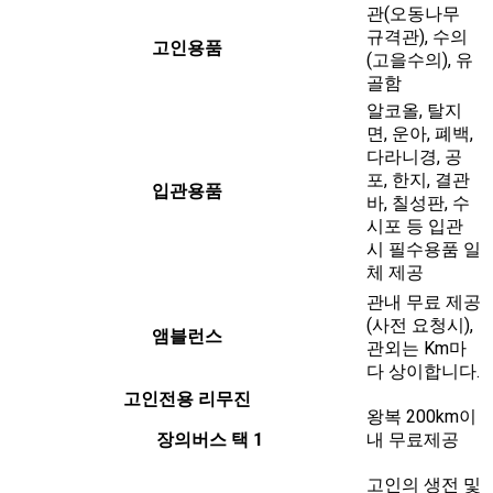
관(오동나무
규격관), 수의
고인용품
(고을수의), 유
골함
알코올, 탈지
면, 운아, 폐백,
다라니경, 공
포, 한지, 결관
입관용품
바, 칠성판, 수
시포 등 입관
시 필수용품 일
체 제공
관내 무료 제공
(사전 요청시),
앰블런스
관외는 Km마
다 상이합니다.
고인전용 리무진
왕복 200km이
장의버스 택 1
내 무료제공
고인의 생전 및