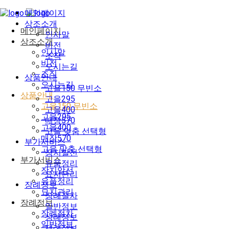
메인페이지
상조소개
메인페이지
인사말
상조소개
비전
인사말
조직
비전
오시는길
조직
상품안내
오시는길
고을150 무빈소
상품안내
고을295
고을150 무빈소
고을400
고을295
매장570
고을400
고을 맞춤 선택형
매장570
부가서비스
고을 맞춤 선택형
장지알선
부가서비스
유품정리
장지알선
묘지관리
유품정리
장례정보
묘지관리
장례절차
장례정보
일반정보
장례절차
상례정보
일반정보
제례정보