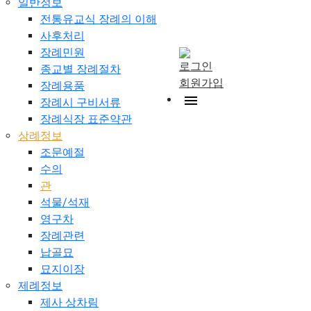
일반정보
전통유교식 장례의 이해
사후처리
장례민원
로그인
종교별 장례절차
회원가입
장례용품
장례시 구비서류
장례식장 표준약관
상례정보
조문예절
수의
관
석물/석재
영구차
장례관련
납골묘
묘지이장
제례정보
제사 상차림