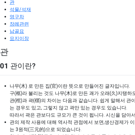
관
석물/석재
영구차
장례관련
납골묘
묘지이장
관
01
관이란?
나무(木) 로 만든 집(官)이란 뜻으로 만들어진 글자입니다.
구(柩)라 불리는 것도 나무(木)로 만든 괘가 오래(久)지
관(棺)과 곽(槨)의 차이는 다음과 같습니다. 쉽게 말해서 
는 경우도 있고, 그렇지 않고 곽만 있는 경우도 있습니다.
따라서 곽은 관보다도 규모가 큰 것이 됩니다. 시신을 담아서
관의 제작 사용에 대해 역사적 관점에서 보면,생산경제가 이
는 3원적(三元的)으로 되었습니다.