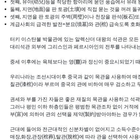
첫째, 유아(幼兒)등을 적당한 항아리에 묻던 풍습에서 유래 된
둘째, 지면(地面)을 판 토광(土壙)에 직접 묻는 것을 꺼려 돌
셋째, 지면을 판 토광의 주벽(周璧)이나 천장을 판석(板石)
계급사회의 급격한 발전=분묘(墳墓)와 관(棺) 급속도록 호
터키 이스탄불 박물관에 있는 알렉산더 대왕의 석관은 모든
대리석관 외부에 그리스인과 페르시아인의 전투를 나타내는 그
중세 이후에는 육체보다는 영(靈)과 정신이 중요시되었기 
우리나라는 조선시대이후 중국과 같이 목관을 사용하여 매
칠관(漆棺)이라 부르며 중국의 관에 비하여 매우 검소하고 
권세와 부를 가진 자들은 좋은 재질의 목관을 사용하고 석곽
그러나 평민 이하 하층민들은 평범한 목관조차 없이 거적에
부(富)에 의하여 관의 선택을 제약(製約)받아야하는 경우가
근대에 들어와 전근대적인 신분차별이 없어지고 소득수준이
매장,화장,관장(棺葬),탈관(脫棺)에 따라 관을 선택하여 사