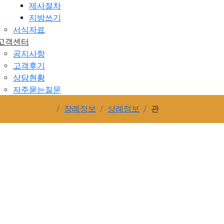
제사절차
지방쓰기
서식자료
고객센터
공지사항
고객후기
상담현황
자주묻는질문
고객문의
장례정보
상례정보
관