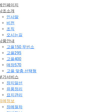
메인페이지
상조소개
인사말
비전
조직
오시는길
상품안내
고을150 무빈소
고을295
고을400
매장570
고을 맞춤 선택형
부가서비스
장지알선
유품정리
묘지관리
장례정보
장례절차