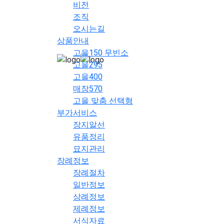
비전
조직
오시는길
상품안내
고을150 무빈소
고을295
고을400
매장570
고을 맞춤 선택형
부가서비스
장지알선
유품정리
묘지관리
장례정보
장례절차
일반정보
상례정보
제례정보
서식자료