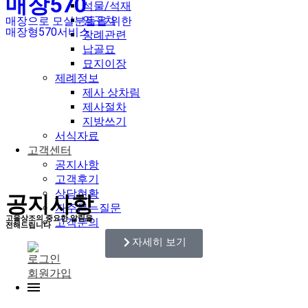
매장570
석물/석재
영구차
매장으로 모실분들을 위한
매장형570서비스
장례관련
납골묘
묘지이장
제례정보
제사 상차림
제사절차
지방쓰기
서식자료
고객센터
공지사항
고객후기
상담현황
공지사항
자주묻는질문
고을상조의 중요한 알림을
고객문의
전해드립니다
자세히 보기
로그인
회원가입