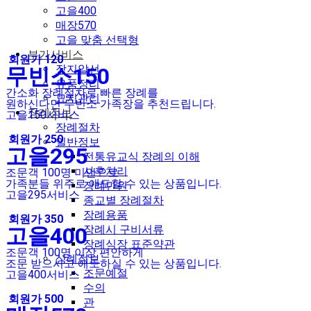
고을400
매장570
고을 맞춤 선택형
부가서비스
회원가 120
장지알선
무빈소150
유품정리
간소화 장례절차로 빠른 장례를
묘지관리
원하신다면 무빈소 가족장을 추천드립니다.
장례정보
고을150서비스
장례절차
회원가 250
일반정보
고을
295
전통유교식 장례의 이해
사후처리
조문객 100명 미만으로
가족분들 위주로 애도할 수 있는 상품입니다.
장례민원
고을295서비스
종교별 장례절차
장례용품
회원가 350
고을
400
장례시 구비서류
장례식장 표준약관
조문객 100명 이상 편안하게
상례정보
조문 받으시고 애도하실 수 있는 상품입니다.
조문예절
고을400서비스
수의
회원가 500
관