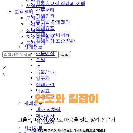
전통유교식 장례의 이해
서식자료
사후처리
고객센터
장례민원
공지사항
종교별 장례절차
고객후기
장례용품
상담현황
장례시 구비서류
자주묻는질문
장례식장 표준약관
고객문의
상례정보
조문예절
수의
관
석물/석재
영구차
장례관련
납골묘
인도와 길잡이
묘지이장
제례정보
제사 상차림
제사절차
고을의 따스한 정으로 마음을 잇는 장례 전문가
지방쓰기
서식자료
그분의 따뜻한 기억이 가족분들의 마음에 오래도록 머물러