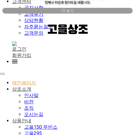
고객센터
언제나 위안과 힘이되길 바랍니다.
공지사항
더 보기
고객후기
상담현황
자주묻는질문
고을상조
고객문의
로그인
회원가입
메인페이지
상조소개
인사말
비전
조직
오시는길
상품안내
고을150 무빈소
고을295