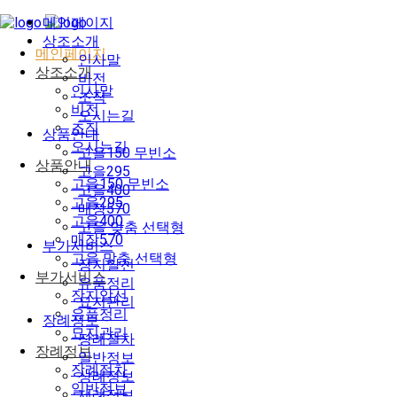
메인페이지
상조소개
메인페이지
인사말
상조소개
비전
인사말
조직
비전
오시는길
조직
상품안내
오시는길
고을150 무빈소
상품안내
고을295
고을150 무빈소
고을400
고을295
매장570
고을400
고을 맞춤 선택형
매장570
부가서비스
고을 맞춤 선택형
장지알선
부가서비스
유품정리
장지알선
묘지관리
유품정리
장례정보
묘지관리
장례절차
장례정보
일반정보
장례절차
상례정보
일반정보
제례정보