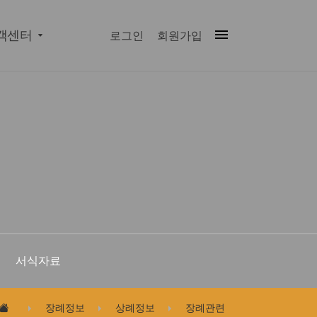
객센터
로그인
회원가입
서식자료
장례정보
상례정보
장례관련