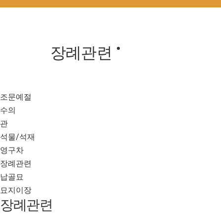
장례관련
조문예절
수의
관
석물/석재
영구차
장례관련
납골묘
묘지이장
장례관련