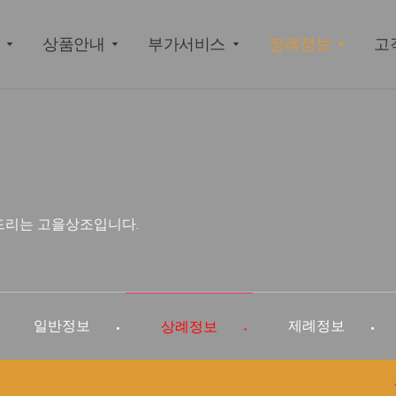
상품안내
부가서비스
장례정보
고
드리는 고을상조입니다.
일반정보
제례정보
상례정보