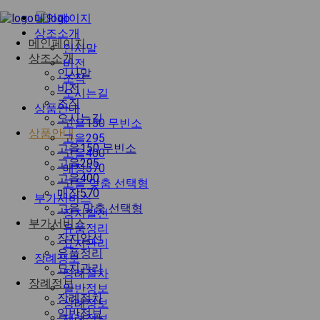
메인페이지
상조소개
메인페이지
인사말
상조소개
비전
인사말
조직
비전
오시는길
조직
상품안내
오시는길
고을150 무빈소
상품안내
고을295
고을150 무빈소
고을400
고을295
매장570
고을400
고을 맞춤 선택형
매장570
부가서비스
고을 맞춤 선택형
장지알선
부가서비스
유품정리
장지알선
묘지관리
유품정리
장례정보
묘지관리
장례절차
장례정보
일반정보
장례절차
상례정보
일반정보
제례정보