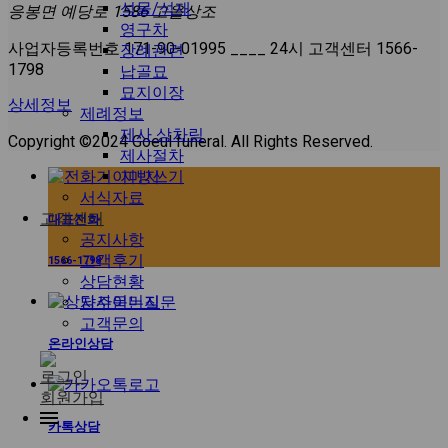
석물/석재
응봉면 예당로 1586 고을상조
영구차
사업자등록번호 171-90-01995 ____ 24시 고객센터 1566-
장례관련
1798
납골묘
묘지이장
상세정보
제례정보
제사 상차림
Copyright ©2024 Goeul funeral. All Rights Reserved.
제사절차
지방쓰기
서식자료
고객센터
대표전화
공지사항
고객후기
1566-1798
상담현황
자주묻는질문
고객문의
온라인상담
로그인
회원가입
카톡상담