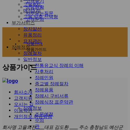
고객후기
고을400
상담현황
매장570
자주묻는질문
고을 맞춤 선택형
고객문의
부가서비스
장지알선
유품정리
묘지관리
상품안내
장례정보
상품가이드
장례절차
일반정보
전통유교식 장례의 이해
상품가이드
사후처리
장례민원
종교별 장례절차
장례용품
회사소개
장례시 구비서류
고객지원
장례식장 표준약관
오시는 길
상례정보
이용약관
조문예절
개인정보 취급방침
수의
관
회사명 고을의전____대표 김도환 ____ 주소 충청남도 예산군