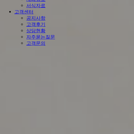
전통유교식 장례의 이해
서식자료
사후처리
고객센터
장례민원
공지사항
종교별 장례절차
고객후기
장례용품
상담현황
장례시 구비서류
자주묻는질문
장례식장 표준약관
고객문의
상례정보
조문예절
수의
관
석물/석재
영구차
장례관련
멤버 가입
납골묘
묘지이장
언제나 마음으로 다가가며 신뢰와 정직을 약속드리는 고을상
제례정보
조입니다.
제사 상차림
제사절차
메인페이지
지방쓰기
상조소개
서식자료
인사말