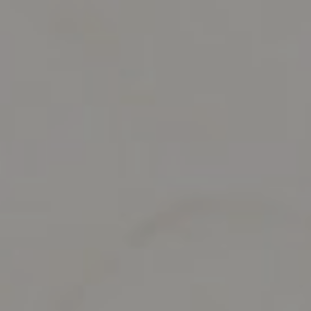
고객후기
고을400
상담현황
매장570
자주묻는질문
고을 맞춤 선택형
고객문의
부가서비스
장지알선
유품정리
묘지관리
멤버 가입
장례정보
장례절차
일반정보
멤버 가입
전통유교식 장례의 이해
사후처리
사용자 이름
장례민원
종교별 장례절차
이름
장례용품
장례시 구비서류
성
장례식장 표준약관
상례정보
이메일 주소
조문예절
수의
비밀번호
관